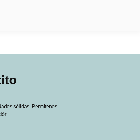
ito
idades sólidas. Permítenos
ión.