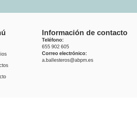
nú
Información de contacto
Teléfono:
655 902 605
Correo electrónico:
ios
a.ballesteros@abpm.es
ctos
cto